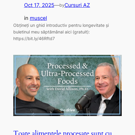
Oct 17, 2025
—
Cursuri AZ
by
in
muscel
Obțineți un ghid introductiv pentru longevitate și
buletinul meu săptămânal aici (gratuit):
https://bit.ly/46Rftd7
Toate alimentele procesate sunt cu