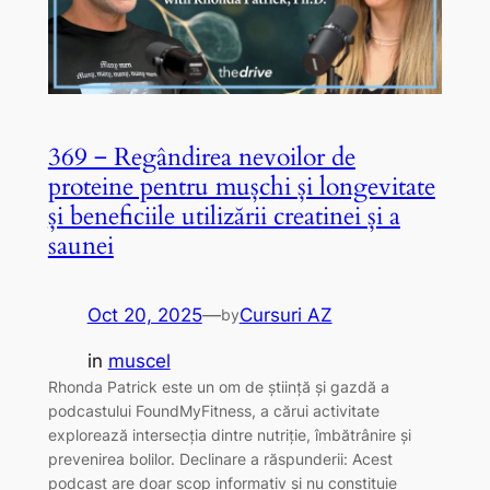
369 ‒ Regândirea nevoilor de
proteine ​​pentru mușchi și longevitate
și beneficiile utilizării creatinei și a
saunei
Oct 20, 2025
—
Cursuri AZ
by
in
muscel
Rhonda Patrick este un om de știință și gazdă a
podcastului FoundMyFitness, a cărui activitate
explorează intersecția dintre nutriție, îmbătrânire și
prevenirea bolilor. Declinare a răspunderii: Acest
podcast are doar scop informativ și nu constituie