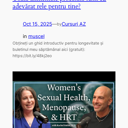
adevărat rele pentru tine?
Oct 15, 2025
—
Cursuri AZ
by
in
muscel
Obțineți un ghid introductiv pentru longevitate și
buletinul meu săptămânal aici (gratuit):
https://bit.ly/48kj2eo