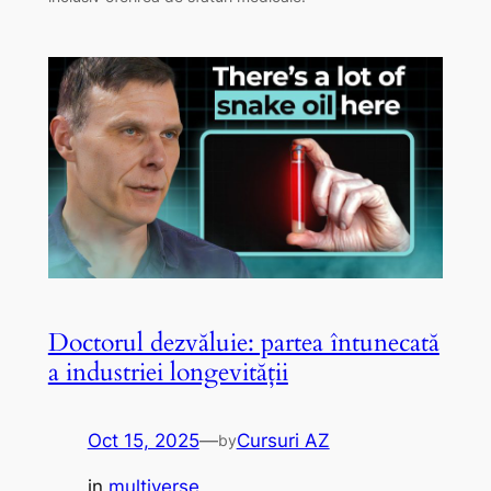
Doctorul dezvăluie: partea întunecată
a industriei longevității
Oct 15, 2025
—
Cursuri AZ
by
in
multiverse