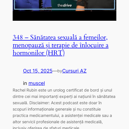
348 – Sănătatea sexuală a femeilor,
menopauză și terapie de înlocuire a
hormonilor (HRT)
Oct 15, 2025
—
Cursuri AZ
by
in
muscel
Rachel Rubin este un urolog certificat de bord și unul
dintre cei mai importanți experți ai națiunii în sănătatea
sexuală. Disclaimer: Acest podcast este doar în
scopuri informaționale generale și nu constituie
practica medicamentului, a asistenței medicale sau a
altor servicii profesionale de asistență medicală,
inclusiv oferirea de sfaturi medicale.