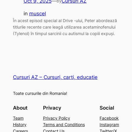
Oct 9, 2025
—
Cursuri AZ
by
in
muscel
În acest episod special al Drive -ului, Peter abordează
titlurile recente care leagă utilizarea acetaminofenului
(Tylenol) în timpul sarcinii cu autismul la copiii expuși.
Cursuri AZ – Cursuri, carti, educatie
Toate cursurile din Romania!
About
Privacy
Social
Team
Privacy Policy
Facebook
History
Terms and Conditions
Instagram
Careers
Contact Us
Twitter/X