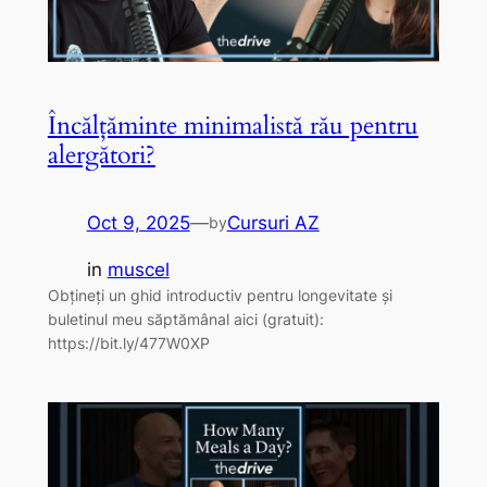
Încălțăminte minimalistă rău pentru
alergători?
Oct 9, 2025
—
Cursuri AZ
by
in
muscel
Obțineți un ghid introductiv pentru longevitate și
buletinul meu săptămânal aici (gratuit):
https://bit.ly/477W0XP