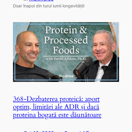
Doar înapoi din turul lumii longevității!
368-Dezbaterea proteică: aport
optim, limitări ale ADR și dacă
proteina bogată este dăunătoare