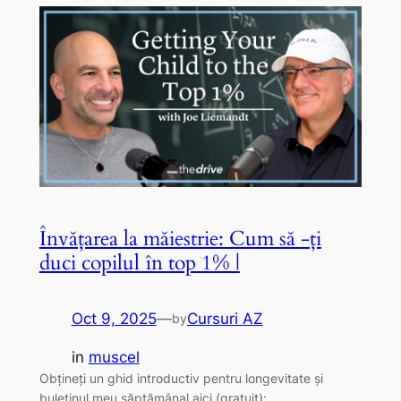
Învățarea la măiestrie: Cum să -ți
duci copilul în top 1% |
Oct 9, 2025
—
Cursuri AZ
by
in
muscel
Obțineți un ghid introductiv pentru longevitate și
buletinul meu săptămânal aici (gratuit):