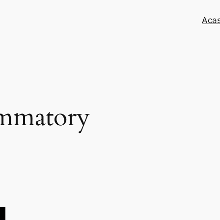
Aca
ammatory