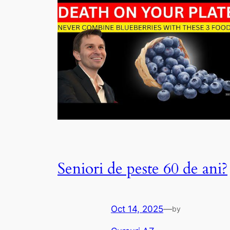
Seniori de peste 60 de ani?
Oct 14, 2025
—
by