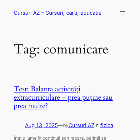
Skip
Cursuri AZ – Cursuri, carti, educatie
to
content
Tag:
comunicare
Test: Balanța activități
extracurriculare – prea puține sau
prea multe?
Aug 13, 2025
—
Cursuri AZ
in
fizica
by
Într-o lume în continuă schimbare, părinții se