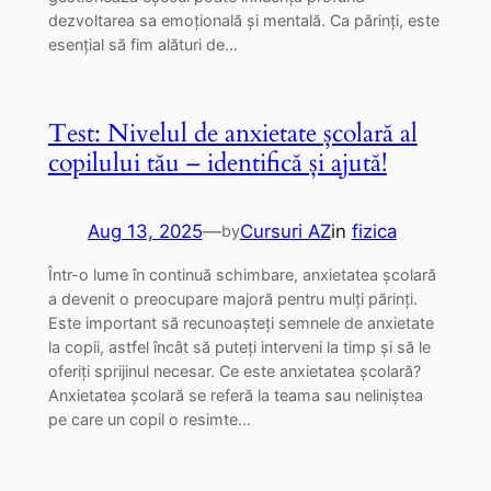
dezvoltarea sa emoțională și mentală. Ca părinți, este
esențial să fim alături de…
Test: Nivelul de anxietate școlară al
copilului tău – identifică și ajută!
Aug 13, 2025
—
Cursuri AZ
in
fizica
by
Într-o lume în continuă schimbare, anxietatea școlară
a devenit o preocupare majoră pentru mulți părinți.
Este important să recunoașteți semnele de anxietate
la copii, astfel încât să puteți interveni la timp și să le
oferiți sprijinul necesar. Ce este anxietatea școlară?
Anxietatea școlară se referă la teama sau neliniștea
pe care un copil o resimte…