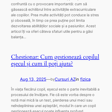
confruntă cu o provocare importantă: cum să
găsească echilibrul între activitățile extracurriculare
ale copiilor. Prea multe activități pot conduce la stres
și oboseală, în timp ce prea puține pot limita
dezvoltarea abilităților sociale și a pasiunilor. Acest
articol îți va oferi câteva sfaturi utile pentru a găsi
balanța…
Chestionar: Cum gestionează copilul
eșecul și cum îl poți ajuta?
Aug 13, 2025
—
Cursuri AZ
in
fizica
by
În viața fiecărui copil, eșecul este o parte inevitabilă a
procesului de învățare. Fie că este vorba despre o
notă mai mică la un test, pierderea unui meci sau
neîndeplinirea unei așteptări, modul în care un copil
gestionează eșecul poate influența profund