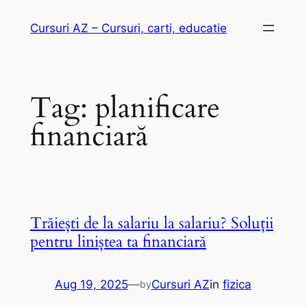
Skip
Cursuri AZ – Cursuri, carti, educatie
to
content
Tag:
planificare
financiară
Trăiești de la salariu la salariu? Soluții
pentru liniștea ta financiară
Aug 19, 2025
—
Cursuri AZ
in
fizica
by