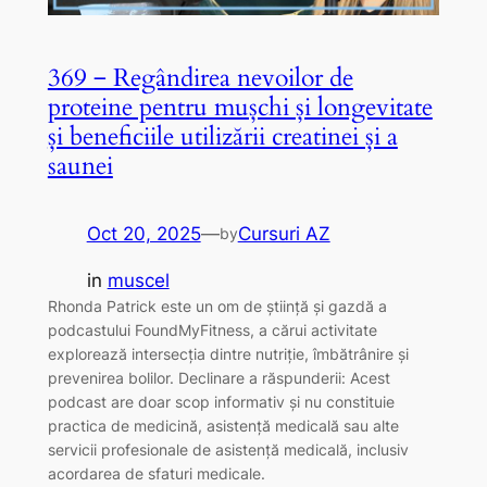
369 ‒ Regândirea nevoilor de
proteine ​​pentru mușchi și longevitate
și beneficiile utilizării creatinei și a
saunei
Oct 20, 2025
—
Cursuri AZ
by
in
muscel
Rhonda Patrick este un om de știință și gazdă a
podcastului FoundMyFitness, a cărui activitate
explorează intersecția dintre nutriție, îmbătrânire și
prevenirea bolilor. Declinare a răspunderii: Acest
podcast are doar scop informativ și nu constituie
practica de medicină, asistență medicală sau alte
servicii profesionale de asistență medicală, inclusiv
acordarea de sfaturi medicale.