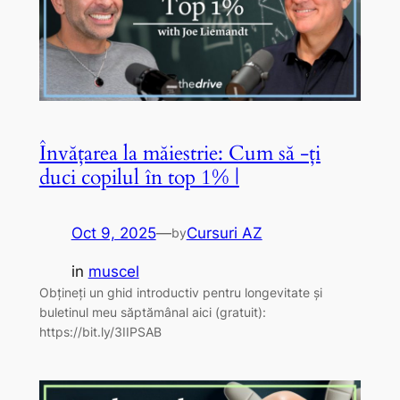
Învățarea la măiestrie: Cum să -ți
duci copilul în top 1% |
Oct 9, 2025
—
Cursuri AZ
by
in
muscel
Obțineți un ghid introductiv pentru longevitate și
buletinul meu săptămânal aici (gratuit):
https://bit.ly/3IIPSAB