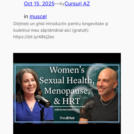
Oct 15, 2025
—
Cursuri AZ
by
in
muscel
Obțineți un ghid introductiv pentru longevitate și
buletinul meu săptămânal aici (gratuit):
https://bit.ly/48kj2eo