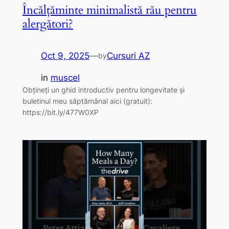
Încălțăminte minimalistă rău pentru
alergători?
Oct 9, 2025
—
Cursuri AZ
by
in
muscel
Obțineți un ghid introductiv pentru longevitate și
buletinul meu săptămânal aici (gratuit):
https://bit.ly/477W0XP