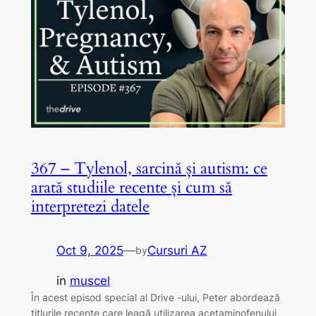
367 – Tylenol, sarcină și autism: ce
arată studiile recente și cum să
interpretezi datele
Oct 9, 2025
—
Cursuri AZ
by
in
muscel
În acest episod special al Drive -ului, Peter abordează
titlurile recente care leagă utilizarea acetaminofenului