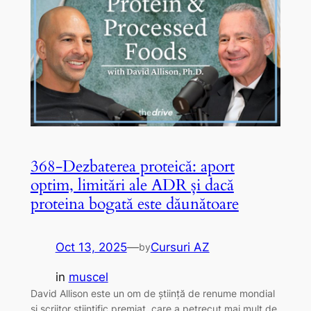
368-Dezbaterea proteică: aport
optim, limitări ale ADR și dacă
proteina bogată este dăunătoare
Oct 13, 2025
—
Cursuri AZ
by
in
muscel
David Allison este un om de știință de renume mondial
și scriitor științific premiat, care a petrecut mai mult de