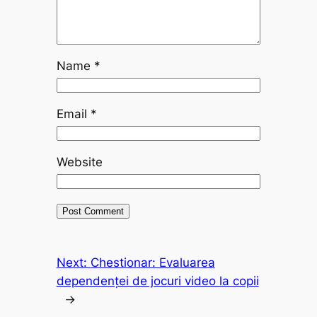
Name
*
Email
*
Website
Next:
Chestionar: Evaluarea
dependenței de jocuri video la copii
→